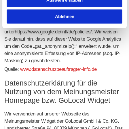
Auswahl erlauben
Nähere Informationen zu Nutzungsbedingungen und
Ablehnen
Datenschutz finden Sie
unter
http://www.google.com/analytics/terms/de.html
bzw.
unterhttps://www.google.de/intl/de/policies/. Wir weisen
Sie darauf hin, dass auf dieser Website Google Analytics
um den Code „gat._anonymizeIp();“ erweitert wurde, um
eine anonymisierte Erfassung von IP-Adressen (sog. IP-
Masking) zu gewährleisten.
Quelle:
www.datenschutzbeauftragter-info.de
Datenschutzerklärung für die
Nutzung von dem Meinungsmeister
Homepage bzw. GoLocal Widget
Wir verwenden auf unserer Webseite das
Meinungsmeister Widget der GoLocal GmbH & Co. KG,
Landsberger Straße 94, 80339 München („GoLocal“). Das