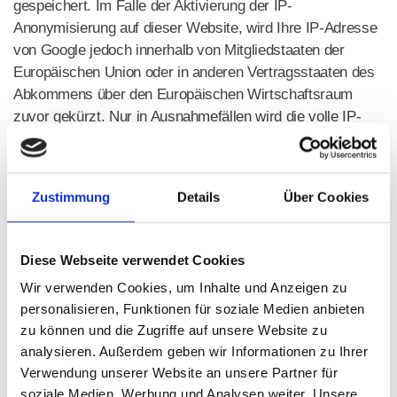
gespeichert. Im Falle der Aktivierung der IP-
Anonymisierung auf dieser Website, wird Ihre IP-Adresse
von Google jedoch innerhalb von Mitgliedstaaten der
Europäischen Union oder in anderen Vertragsstaaten des
Abkommens über den Europäischen Wirtschaftsraum
zuvor gekürzt. Nur in Ausnahmefällen wird die volle IP-
Adresse an einen Server von Google in den USA
übertragen und dort gekürzt. Im Auftrag des Betreibers
dieser Website wird Google diese Informationen benutzen,
Zustimmung
Details
Über Cookies
um Ihre Nutzung der Website auszuwerten, um Reports
über die Websiteaktivitäten zusammenzustellen und um
weitere mit der Websitenutzung und der Internetnutzung
Diese Webseite verwendet Cookies
verbundene Dienstleistungen gegenüber dem
Wir verwenden Cookies, um Inhalte und Anzeigen zu
Websitebetreiber zu erbringen. Die im Rahmen von
personalisieren, Funktionen für soziale Medien anbieten
Google Analytics von Ihrem Browser übermittelte IP-
zu können und die Zugriffe auf unsere Website zu
Adresse wird nicht mit anderen Daten von Google
analysieren. Außerdem geben wir Informationen zu Ihrer
zusammengeführt. Sie können die Speicherung der
Verwendung unserer Website an unsere Partner für
Cookies durch eine entsprechende Einstellung Ihrer
soziale Medien, Werbung und Analysen weiter. Unsere