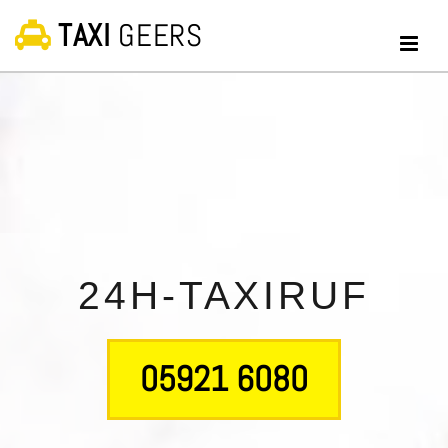
Zum Inhalt springen
TAXI
GEERS

24H-TAXIRUF
05921 6080