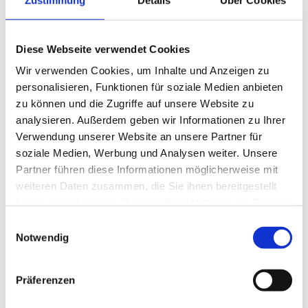
ihr Ehemann Konrad Stiedl die Firma die sie im März 2025
übernommen haben. Frau Karin Thiele geb. Geers
Diese Webseite verwendet Cookies
unterstützt weiterhin das Unternehmen. Wir sind Ihr
Partner für Taxifahrten, Stadt- und Fernfahrten,
Wir verwenden Cookies, um Inhalte und Anzeigen zu
Krankenfahrten, Fahrten zu Tageskliniken und Kinder- und
personalisieren, Funktionen für soziale Medien anbieten
Jugendpsychiatrie, Fahrten über die
zu können und die Zugriffe auf unsere Website zu
Berufsgenossenschaften, Dialysefahrten.
analysieren. Außerdem geben wir Informationen zu Ihrer
Verwendung unserer Website an unsere Partner für
Auf den folgenden Seiten erfahren Sie mehr über uns und
soziale Medien, Werbung und Analysen weiter. Unsere
unsere Leistungen.
Partner führen diese Informationen möglicherweise mit
Danken möchten wir an dieser Stelle unseren Kunden für
weiteren Daten zusammen, die Sie ihnen bereitgestellt
ihr Vertrauen
haben oder die sie im Rahmen Ihrer Nutzung der Dienste
und ihre Treue.
gesammelt haben.
Einwilligungsauswahl
Notwendig
Ihr Taxi Geers Team in Nordhorn
Präferenzen