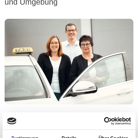
und Umgebung
Sie suchen ein Taxi in Nordhorn und Umgebung?
Seit über 60 Jahren besteht das Taxiunternehmen Geers.
In dritter Generation führt Christina Stiedl geb. Thiele und
Zustimmung
Details
Über Cookies